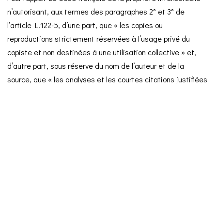
n’autorisant, aux termes des paragraphes 2° et 3° de
l’article L.122-5, d’une part, que « les copies ou
reproductions strictement réservées à l’usage privé du
copiste et non destinées à une utilisation collective » et,
d’autre part, sous réserve du nom de l’auteur et de la
source, que « les analyses et les courtes citations justifiées
par le caractère critique, polémique, pédagogique,
scientifique ou d’information », toute représentation ou
reproduction intégrale ou partielle, faite sans consentement
de l’auteur ou de ses ayants droit, est illicite (art. L.122-4).
Toute représentation ou reproduction, par quelque procédé
que ce soit, notamment par téléchargement, sortie
imprimante, copie accessible sur le web, constituera donc
une contrefaçon sanctionnée par les articles L.335-2 et
suivants du Code français de la propriété intellectuelle.